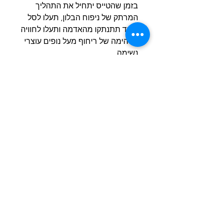
בזמן שהטייס יתחיל את התהליך
המרתק של ניפוח הבלון, תעלו לסל
ומייד תתנתקו מהאדמה ותעלו לחוויה
מדהימה של ריחוף מעל נופים עוצרי
נשימה.
לאחר הרכישה נציג יצור איתכם קשר
לתאום שעות ואיסופים.
Terms & Conditions
© 2021 by Digital Ocean FZCO
License Number: 12835
Address: NOORANIYAH - BLDG Office 39,
Deira, Dubai PO Box 15621, UAE
Email: Info@dubaitlv.com
Phone: +972548030046