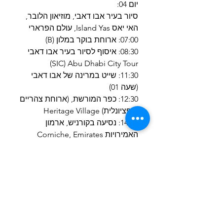
יום 04:
סיור בעיר אבו דאבי, מוזיאון הלובר,
האי יאס Island Yas, עולם הפרארי
07:00: ארוחת בוקר במלון (B)
08:30: איסוף לסיור בעיר אבו דאבי
SIC) Abu Dhabi City Tour)
11:30: שייט במרינה של אבו דאבי
(שעה 01)
12:30: כפר המורשת, (ארוחת צהריים
אופציונלית) Heritage Village
14:00: נסיעה בקורניש, ארמון
האמירויות Corniche, Emirates
Palace
15:00 המסגד הגדול של שייח זייד
Sheikh Zayed Grand Mosque
16:30 נסיעה לאי יאס ועולם הפרארי
Drive to Yas Island, Ferrari World
חזרה לדובאי