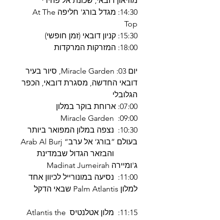
מוזיאון דובאי, שכונת אל פהידי
14:30: מגדל בורג' חליפה At The
Top
15:30: קניון דובאי (זמן חופשי)
18:00: המזרקות המרקדות
יום 03: Miracle Garden, סיור בעיר
דובאי החדשה, מסגרת דובאי, הכפר
הגלובלי
07:00: ארוחת בוקר במלון
09:00: Miracle Garden
10:30: נצפה במלון המפואר ביותר
בעולם ”בורג‘ אל ערב“ Arab Al Burj
והבזאר הגדול שבמדינת
ג'ומיירה Madinat Jumeirah
11:00: נסיעה במונורייל לכיוון אחד
למלון Palm Atlantis שבאי הדקל
11:15: מלון אטלנטיס Atlantis the