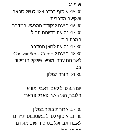
שופינג
15:00: איסוף ברכב 4X4 לטיול ספארי
ושקיעה מדברית
16:30: הגעה לנקודת המפגש במדבר
17:00: נסיעה בדיונות החול
המרהיבות
17:30: נסיעה לחאן המדברי
18:30 הגעה ל CaravanSerai Camp
לארוחת ערב ומופעי פולקלור וריקודי
בטן
21:30 חזרה למלון
יום 06: טיול לאבו דאבי, מוזיאון
הלובר, האי YAS, פארק פרארי
07:00: ארוחת בוקר במלון
08:30: איסוף לטיול באוטובוס תיירים
לאבו דאבי (על בסיס רישום מוקדם