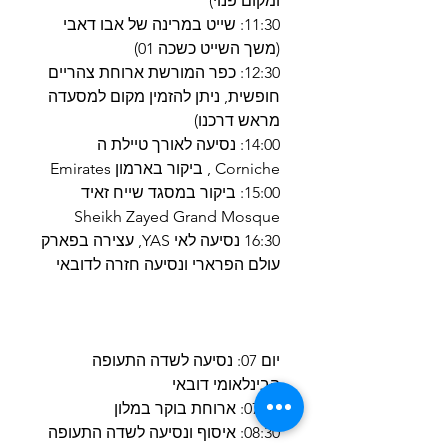
ומקום פנוי)
11:30: שייט במרינה של אבו דאבי
(משך השייט כשכה 01)
12:30: כפר המורשת ארוחת צהריים
חופשית, ניתן להזמין מקום למסעדה
מראש דרכנו)
14:00: נסיעה לאורך טיילת ה
Corniche , ביקור בארמון Emirates
15:00: ביקור במסגד שייח זאיד
Sheikh Zayed Grand Mosque
16:30 נסיעה לאי YAS, עצירה בפארק
עולם הפרארי ונסיעה חזרה לדובאי
יום 07: נסיעה לשדה התעופה
הבינלאומי דובאי
07:00: ארוחת בוקר במלון
08:30: איסוף ונסיעה לשדה התעופה