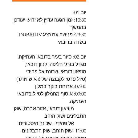
יום 01:
10:30: זמן הגעה עדיין לא ידוע, יעודכן
בהמשך
23:30: פגישה עם נציג DUBAITLV
בשדה בדובאי
יום 02: סיור בעיר בדובאי העתיקה,
מגדל בורג' חליפה, קניון דובאי,
מוזיאון דובאי, שכונת אל פהידי
(טיול פרטי לקבוצה של 6 איש ויותר)
07:00: ארוחת בוקר במלון
09:00: איסוף מהמלון לטיול בדובאי
העתיקה:
מוזיאון דובאי, אזור אברה, שוק
התבלינים ושוק הזהב
אל פהידי - שכונה היסטורית
11:00 שוק הזהב, שוק התבלינים ,