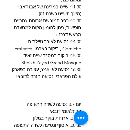
11:30: שייט במרינה של אבו דאבי
(משך השייט כשכה 01)
12:30: כפר המורשת ארוחת צהריים
חופשית, ניתן להזמין מקום למסעדה
מראש דרכנו)
14:00: נסיעה לאורך טיילת ה
Corniche , ביקור בארמון Emirates
15:00: ביקור במסגד שייח זאיד
Sheikh Zayed Grand Mosque
16:30 נסיעה לאי YAS, עצירה בפארק
עולם הפרארי ונסיעה חזרה לדובאי
יום 07: נסיעה לשדה התעופה
הבינלאומי דובאי
07:00: ארוחת בוקר במלון
08:30: איסוף ונסיעה לשדה התעופה