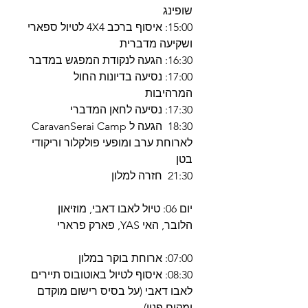
שופינג
15:00: איסוף ברכב 4X4 לטיול ספארי
ושקיעה מדברית
16:30: הגעה לנקודת המפגש במדבר
17:00: נסיעה בדיונות החול
המרהיבות
17:30: נסיעה לחאן המדברי
18:30 הגעה ל CaravanSerai Camp
לארוחת ערב ומופעי פולקלור וריקודי
בטן
21:30 חזרה למלון
יום 06: טיול לאבו דאבי, מוזיאון
הלובר, האי YAS, פארק פרארי
07:00: ארוחת בוקר במלון
08:30: איסוף לטיול באוטובוס תיירים
לאבו דאבי (על בסיס רישום מוקדם
ומקום פנוי)