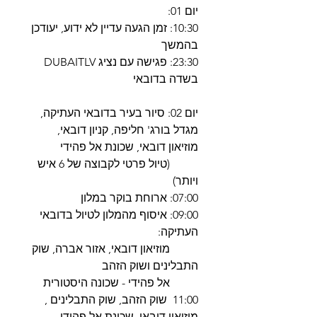
יום 01:
10:30: זמן הגעה עדיין לא ידוע, יעודכן
בהמשך
23:30: פגישה עם נציג DUBAITLV
בשדה בדובאי
יום 02: סיור בעיר בדובאי העתיקה,
מגדל בורג' חליפה, קניון דובאי,
מוזיאון דובאי, שכונת אל פהידי
(טיול פרטי לקבוצה של 6 איש
ויותר)
07:00: ארוחת בוקר במלון
09:00: איסוף מהמלון לטיול בדובאי
העתיקה:
מוזיאון דובאי, אזור אברה, שוק
התבלינים ושוק הזהב
אל פהידי - שכונה היסטורית
11:00 שוק הזהב, שוק התבלינים ,
מוזיאון דובאי, שכונת אל פהידי