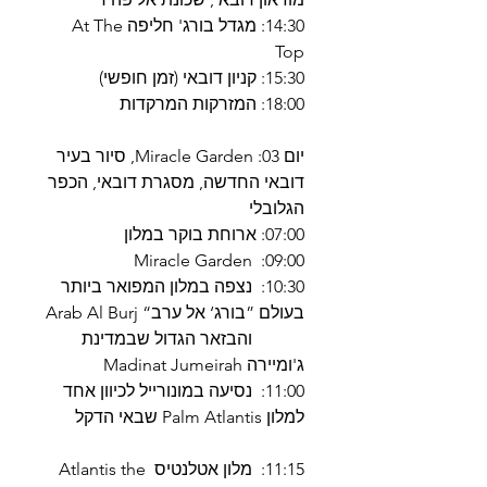
14:30: מגדל בורג' חליפה At The
Top
15:30: קניון דובאי (זמן חופשי)
18:00: המזרקות המרקדות
יום 03: Miracle Garden, סיור בעיר
דובאי החדשה, מסגרת דובאי, הכפר
הגלובלי
07:00: ארוחת בוקר במלון
09:00: Miracle Garden
10:30: נצפה במלון המפואר ביותר
בעולם ”בורג‘ אל ערב“ Arab Al Burj
והבזאר הגדול שבמדינת
ג'ומיירה Madinat Jumeirah
11:00: נסיעה במונורייל לכיוון אחד
למלון Palm Atlantis שבאי הדקל
11:15: מלון אטלנטיס Atlantis the