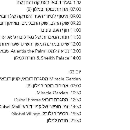
סיור בעיר דובאי העתיקה והחדשה
07:00: ארוחת בוקר במלון (B)
09:00: איסוף לסיורי העיר העתיקה של דובאי (SIC)
09:20 שוק הזהב, שוק התבלינים, מוזיאון דובאי, מִסגָד ג'ומיירה
11:00 חוף העפיפונים
11:30 חנות המזכרות של מגדל בורג' אל ערב, המרינה של דובאי
12:00 שייט במרינה (משך השייט שעה אחת)
13:00 נסיעה למלון Atlantis the Palm שבאי הדקלים
14:00 Sheikh Palace & חזרה למלון
יום 03:
Miracle Garden מסגרת דובאי, קניון דובאי, הכפר הגלובלי (סיור פרטי)
07:00: ארוחת בוקר במלון (B)
10:30: Miracle Garden
12:30: מסגרת דובאי Dubai Frame
14:30: זמן חופשי של קניון דובאי Dubai Mall
19:30: הכפר הגלובלי Global Village
21:30: חזרה למלון