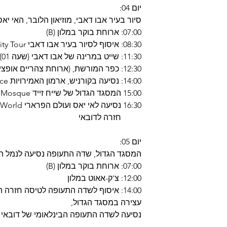
יום 04:
סיור בעיר אבו דאבי, מוזיאון הלובר, האי יאס Island Yas, עולם הפרא
07:00: ארוחת בוקר במלון (B)
08:30: איסוף לסיור בעיר אבו דאבי SIC) Abu Dhabi City Tour)
11:30: שייט במרינה של אבו דאבי (שעה 01)
12:30: כפר המורשת, (ארוחת צהריים אופציונלית) Heritage Village
14:00: נסיעה בקורניש, ארמון האמירויות Corniche, Emirates Palace
15:00 המסגד הגדול של שייח זייד Sheikh Zayed Grand Mosque
16:30 נסיעה לאי יאס ועולם הפרארי Drive to Yas Island, Ferrari World
חזרה לדובאי
יום 05:
המסגד הגדול, שדה התעופה נסיעה לנמל התע
07:00: ארוחת בוקר במלון (B)
12:00: צ'ק-אאוט במלון
14:00: איסוף לשדה התעופה לטיסה חזרה הביתה
עצירה במסגד הגדול,
נסיעה לשדה התעופה הבינלאומי של דובאי EK-TBA