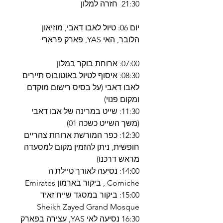
21:30 חזרה למלון
יום 06: טיול לאבו דאבי, מוזיאון
הלובר, האי YAS, פארק פרארי
07:00: ארוחת בוקר במלון
08:30: איסוף לטיול באוטובוס תיירים
לאבו דאבי (על בסיס רישום מוקדם
ומקום פנוי)
11:30: שייט במרינה של אבו דאבי
(משך השייט כשכה 01)
12:30: כפר המורשת ארוחת צהריים
חופשית, ניתן להזמין מקום למסעדה
מראש דרכנו)
14:00: נסיעה לאורך טיילת ה
Corniche , ביקור בארמון Emirates
15:00: ביקור במסגד שייח זאיד
Sheikh Zayed Grand Mosque
16:30 נסיעה לאי YAS, עצירה בפארק