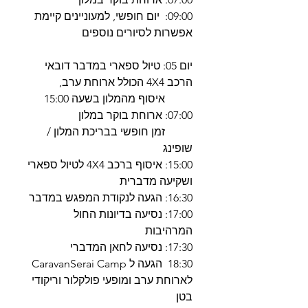
09:00: יום חופשי, למעוניינים קיימת
אפשרות לסיורים נוספים
יום 05: טיול ספארי במדבר דובאי
הרכב 4X4 הכולל ארוחת ערב,
איסוף מהמלון בשעה 15:00
07:00: ארוחת בוקר במלון
זמן חופשי בבריכת המלון /
שופינג
15:00: איסוף ברכב 4X4 לטיול ספארי
ושקיעה מדברית
16:30: הגעה לנקודת המפגש במדבר
17:00: נסיעה בדיונות החול
המרהיבות
17:30: נסיעה לחאן המדברי
18:30 הגעה ל CaravanSerai Camp
לארוחת ערב ומופעי פולקלור וריקודי
בטן