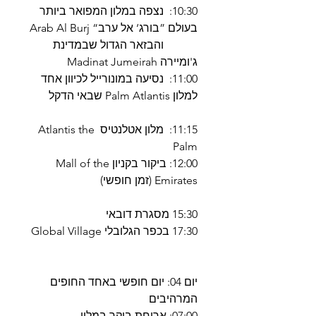
10:30: נצפה במלון המפואר ביותר
בעולם ”בורג‘ אל ערב“ Arab Al Burj
והבזאר הגדול שבמדינת
ג'ומיירה Madinat Jumeirah
11:00: נסיעה במונורייל לכיוון אחד
למלון Palm Atlantis שבאי הדקל
11:15: מלון אטלנטיס Atlantis the
Palm
12:00: ביקור בקניון Mall of the
Emirates (זמן חופשי)
15:30 מסגרת דובאי
17:30 בכפר הגלובלי Global Village
יום 04: יום חופשי באחד החופים
המרהיבים
07:00: ארוחת בוקר במלון