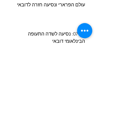
עולם הפרארי ונסיעה חזרה לדובאי
יום 07: נסיעה לשדה התעופה
הבינלאומי דובאי
07:00: ארוחת בוקר במלון
08:30: איסוף ונסיעה לשדה התעופה
בדובאי לטיסה חזרה הביתה
מועדי הטיסות עדיין לא סופיים
טיסה בטוחה הביתה
הסיור כולל:
• מפגש וסיוע ע י איש צוות מחברת
DUBAITLV
• אירוח במלונות חמישה כוכבים כפי
שצוינו בתוכנית או במלון חמישה
כוכבים בדרגה דומה , יש להוסיף
תוספת ליחיד בחדר זוגי או לאדם