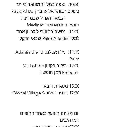
10:30: נצפה במלון המפואר ביותר
בעולם ”בורג‘ אל ערב“ Arab Al Burj
והבזאר הגדול שבמדינת
ג'ומיירה Madinat Jumeirah
11:00: נסיעה במונורייל לכיוון אחד
למלון Palm Atlantis שבאי הדקל
11:15: מלון אטלנטיס Atlantis the
Palm
12:00: ביקור בקניון Mall of the
Emirates (זמן חופשי)
15:30 מסגרת דובאי
17:30 בכפר הגלובלי Global Village
יום 04: יום חופשי באחד החופים
המרהיבים
07:00: ארוחת בוקר במלון