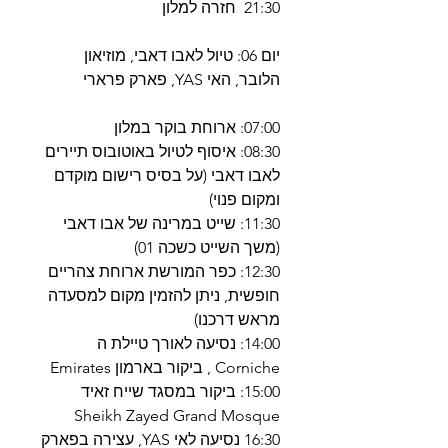
21:30 חזרה למלון
יום 06: טיול לאבו דאבי, מוזיאון
הלובר, האי YAS, פארק פרארי
07:00: ארוחת בוקר במלון
08:30: איסוף לטיול באוטובוס תיירים
לאבו דאבי (על בסיס רישום מוקדם
ומקום פנוי)
11:30: שייט במרינה של אבו דאבי
(משך השייט כשכה 01)
12:30: כפר המורשת ארוחת צהריים
חופשית, ניתן להזמין מקום למסעדה
מראש דרכנו)
14:00: נסיעה לאורך טיילת ה
Corniche , ביקור בארמון Emirates
15:00: ביקור במסגד שייח זאיד
Sheikh Zayed Grand Mosque
16:30 נסיעה לאי YAS, עצירה בפארק