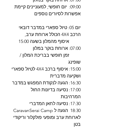
09:00: יום חופשי, למעוניינים קיימת
אפשרות לסיורים נוספים
יום 05: טיול ספארי במדבר דובאי
הרכב 4X4 הכולל ארוחת ערב,
איסוף מהמלון בשעה 15:00
07:00: ארוחת בוקר במלון
זמן חופשי בבריכת המלון /
שופינג
15:00: איסוף ברכב 4X4 לטיול ספארי
ושקיעה מדברית
16:30: הגעה לנקודת המפגש במדבר
17:00: נסיעה בדיונות החול
המרהיבות
17:30: נסיעה לחאן המדברי
18:30 הגעה ל CaravanSerai Camp
לארוחת ערב ומופעי פולקלור וריקודי
בטן