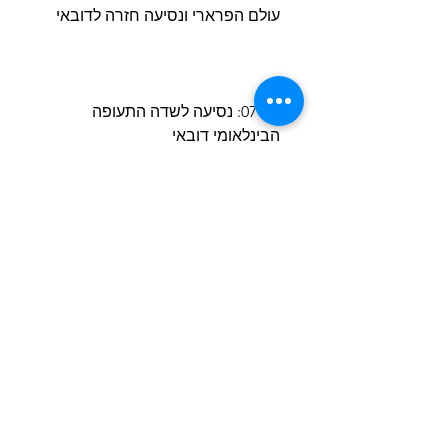
עולם הפרארי ונסיעה חזרה לדובאי
יום 07: נסיעה לשדה התעופה
הבינלאומי דובאי
07:00: ארוחת בוקר במלון
08:30: איסוף ונסיעה לשדה התעופה
בדובאי לטיסה חזרה הביתה
מועדי הטיסות עדיין לא סופיים
טיסה בטוחה הביתה
הסיור כולל:
• מפגש וסיוע ע י איש צוות מחברת
DUBAITLV
• אירוח במלונות חמישה כוכבים כפי
שצוינו בתוכנית או במלון חמישה
כוכבים בדרגה דומה , יש להוסיף
תוספת ליחיד בחדר זוגי או לאדם