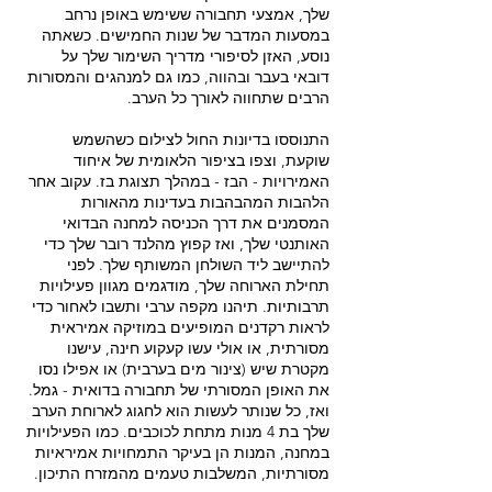
שלך, אמצעי תחבורה ששימש באופן נרחב
במסעות המדבר של שנות החמישים. כשאתה
נוסע, האזן לסיפורי מדריך השימור שלך על
דובאי בעבר ובהווה, כמו גם למנהגים והמסורות
התנוססו בדיונות החול לצילום כשהשמש
שוקעת, וצפו בציפור הלאומית של איחוד
האמירויות - הבז - במהלך תצוגת בז. עקוב אחר
הלהבות המהבהבות בעדינות מהאורות
המסמנים את דרך הכניסה למחנה הבדואי
האותנטי שלך, ואז קפוץ מהלנד רובר שלך כדי
להתיישב ליד השולחן המשותף שלך. לפני
תחילת הארוחה שלך, מודגמים מגוון פעילויות
תרבותיות. תיהנו מקפה ערבי ותשבו לאחור כדי
לראות רקדנים המופיעים במוזיקה אמיראית
מסורתית, או אולי עשו קעקוע חינה, עישנו
מקטרת שיש (צינור מים בערבית) או אפילו נסו
את האופן המסורתי של תחבורה בדואית - גמל.
ואז, כל שנותר לעשות הוא לחגוג לארוחת הערב
שלך בת 4 מנות מתחת לכוכבים. כמו הפעילויות
במחנה, המנות הן בעיקר התמחויות אמיראיות