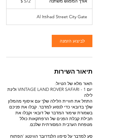
אורך המפגש משתנה
א
אמריקאי
ו
ר
Al Ittihad Street City Gate
ך
ה
מ
פ
לביצוע הזמנה
ג
ש
מ
ש
ת
תיאור השירות
נ
ה
יום 1 - VINTAGE LAND ROVER SAFARI ולינת
התחל את חוויית הלילה שלך עם איסוף מהמלון
שלך בדובאי כדי לנסוע למדבר. קבלו את פניכם
בשמורת שימור המדבר של דובאי וקבלו את
חבילת קבלת הפנים של הרפתקאות כולל
סע למדבר על סיפון הלנדרובר הווינטג 'הפתוח