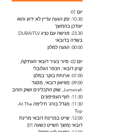
יום 01:
10:30: זמן הגעה עדיין לא ידוע והוא
יעודכן בהמשך
23:30: פגישה עם נציג DUBAITLV
בשדה בדובאי
00:00: הגעה למלון
יום 02: סיור בעיר דובאי העתיקה,
קניון דובאי, הכפר הגלובלי
07:00: ארוחת בוקר במלון
09:00: מוזיאון דובאי, מסגד
Jumeirah, שוק התבלינים ושוק הזהב
11:30: חוף העפיפונים
11:30: מגדל בורג' ח'ליפה At The
Top
12:00: שייט במרינת דובאי מרינת
דובאי (משך השייט כשעה 01)