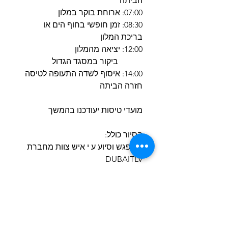
הביתה
07:00: ארוחת בוקר במלון
08:30: זמן חופשי בחוף הים או
בריכת המלון
12:00: יציאה מהמלון
ביקור במסגד הגדול
14:00: איסוף לשדה התעופה לטיסה
חזרה הביתה
מועדי טיסות יעודכנו בהמשך
הסיור כולל:
• מפגש וסיוע ע י איש צוות מחברת
DUBAITLV
• אירוח במלונות חמישה כוכבים כפי
שצוינו בתוכנית או במלון חמישה
כוכבים בדרגה דומה , יש להוסיף
תוספת ליחיד בחדר זוגי או לאדם
שלישי בחדר