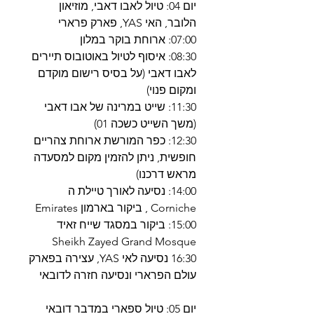
יום 04: טיול לאבו דאבי, מוזיאון
הלובר, האי YAS, פארק פרארי
07:00: ארוחת בוקר במלון
08:30: איסוף לטיול באוטובוס תיירים
לאבו דאבי (על בסיס רישום מוקדם
ומקום פנוי)
11:30: שייט במרינה של אבו דאבי
(משך השייט כשכה 01)
12:30: כפר המורשת ארוחת צהריים
חופשית, ניתן להזמין מקום למסעדה
מראש דרכנו)
14:00: נסיעה לאורך טיילת ה
Corniche , ביקור בארמון Emirates
15:00: ביקור במסגד שייח זאיד
Sheikh Zayed Grand Mosque
16:30 נסיעה לאי YAS, עצירה בפארק
עולם הפרארי ונסיעה חזרה לדובאי
יום 05: טיול ספארי במדבר דובאי