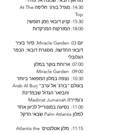
מוזיאון דובאי, שכונת אל פהידי
14:30: מגדל בורג' חליפה At The
Top
15:30: קניון דובאי (זמן חופשי)
18:00: המזרקות המרקדות
יום 03: Miracle Garden, סיור בעיר
דובאי החדשה, מסגרת דובאי, הכפר
הגלובלי
07:00: ארוחת בוקר במלון
09:00: Miracle Garden
10:30: נצפה במלון המפואר ביותר
בעולם ”בורג‘ אל ערב“ Arab Al Burj
והבזאר הגדול שבמדינת
ג'ומיירה Madinat Jumeirah
11:00: נסיעה במונורייל לכיוון אחד
למלון Palm Atlantis שבאי הדקל
11:15: מלון אטלנטיס Atlantis the