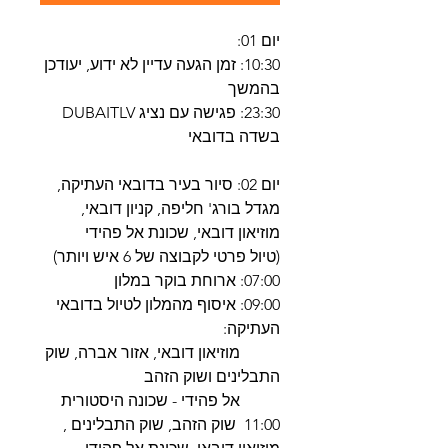
יום 01:
10:30: זמן הגעה עדיין לא ידוע, יעודכן
בהמשך
23:30: פגישה עם נציג DUBAITLV
בשדה בדובאי
יום 02: סיור בעיר בדובאי העתיקה,
מגדל בורג' חליפה, קניון דובאי,
מוזיאון דובאי, שכונת אל פהידי
(טיול פרטי לקבוצה של 6 איש ויותר)
07:00: ארוחת בוקר במלון
09:00: איסוף מהמלון לטיול בדובאי
העתיקה:
מוזיאון דובאי, אזור אברה, שוק
התבלינים ושוק הזהב
אל פהידי - שכונה היסטורית
11:00 שוק הזהב, שוק התבלינים ,