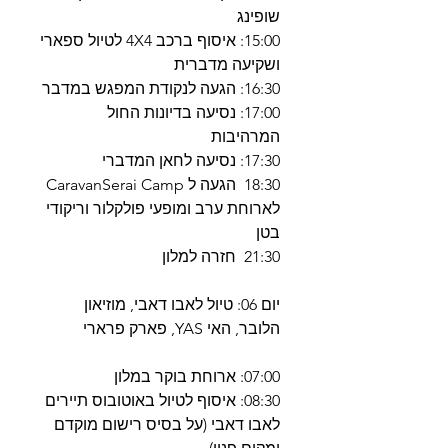
שופינג
15:00: איסוף ברכב 4X4 לטיול ספארי
ושקיעה מדברית
16:30: הגעה לנקודת המפגש במדבר
17:00: נסיעה בדיונות החול
המרהיבות
17:30: נסיעה לחאן המדברי
18:30 הגעה ל CaravanSerai Camp
לארוחת ערב ומופעי פולקלור וריקודי
בטן
21:30 חזרה למלון
יום 06: טיול לאבו דאבי, מוזיאון
הלובר, האי YAS, פארק פרארי
07:00: ארוחת בוקר במלון
08:30: איסוף לטיול באוטובוס תיירים
לאבו דאבי (על בסיס רישום מוקדם