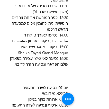
ומקום פנוי)
11:30: שייט במרינה של אבו דאבי
(משך השייט כשכה 01)
12:30: כפר המורשת ארוחת צהריים
חופשית, ניתן להזמין מקום למסעדה
מראש דרכנו)
14:00: נסיעה לאורך טיילת ה
Corniche , ביקור בארמון Emirates
15:00: ביקור במסגד שייח זאיד
Sheikh Zayed Grand Mosque
16:30 נסיעה לאי YAS, עצירה בפארק
עולם הפרארי ונסיעה חזרה לדובאי
יום 07: נסיעה לשדה התעופה
הבינלאומי דובאי
07:00: ארוחת בוקר במלון
08:30: איסוף ונסיעה לשדה התעופה