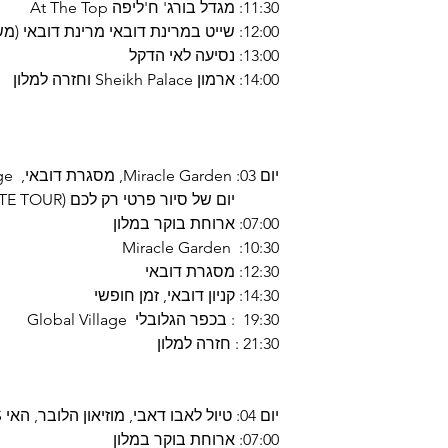
11:30: מגדל בורג' ח'ליפה At The Top
12:00: שייט במרינת דובאי מרינת דובאי (משך השייט כשעה 01)
13:00: נסיעה לאי הדקל
14:00: ארמון Sheikh Palace וחזרה למלון
יום 03: Miracle Garden, מסגרת דובאי, Global Village, קניון דובאי
יום של סיור פרטי רק לכם (PRIVATE TOUR)
07:00: ארוחת בוקר במלון
10:30: Miracle Garden
12:30: מסגרת דובאי
14:30: קניון דובאי, זמן חופשי
19:30 : בכפר הגלובלי Global Village
21:30 : חזרה למלון
יום 04: טיול לאבו דאבי, מוזיאון הלובר, האי YAS, פארק פרארי
07:00: ארוחת בוקר במלון