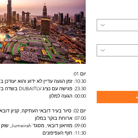
יום 01:
10:30: זמן הגעה עדיין לא ידוע והוא יעודכן בהמשך
23:30: פגישה עם נציג DUBAITLV בשדה בדובאי
00:00: הגעה למלון
ة
יום 02: סיור בעיר דובאי העתיקה, קניון דובאי, הכפר הגלובלי
07:00: ארוחת בוקר במלון
09:00: מוזיאון דובאי, מסגד Jumeirah, שוק התבלינים ושוק הזהב
11:30: חוף העפיפונים