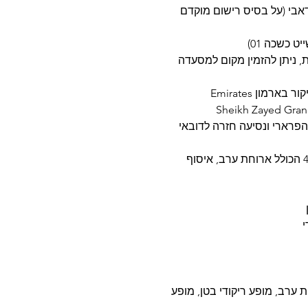
בו דאבי (על בסיס רישום מוקדם
ית, ניתן להזמין מקום למסעדה
יום 05: טיול ספארי במדבר דובאי הרכב 4X4 הכולל ארוחת ערב, איסוף
ל CaravanSerai Camp לארוחת ערב, מופע ריקודי בטן, מופע