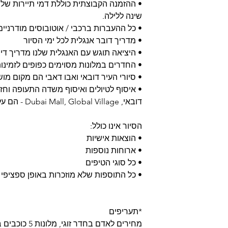
שינה ללילה.
• כל ההעברות ברכבי / אוטובוסים מודרניים
• מדריך דובר אנגלית לכל ימי הסיור
• היציאה תוגש עם האנגלית שלנו מדריך די
• החדרים במלונות מסוימים כפופים לזמינ
• סיורי העיר דובאי ואבו דאבי הם מקום מושב ב
• איסוף לטיולים ואיסוף משדה התעופה וחזר
דובאי, Dubai Mall, Global Village - הם על בסיס טיול פרטי
הסיור אינו כולל:
• הוצאות אישיות
• ארוחות נוספות
• כל סוגי הטיפים
• כל התוספות שלא מוזכרות באופן ספציפי 
*תעריפים
מחירים לאדם בחדר זוגי, מלונות 5 כוכבים בדירוגים השונים