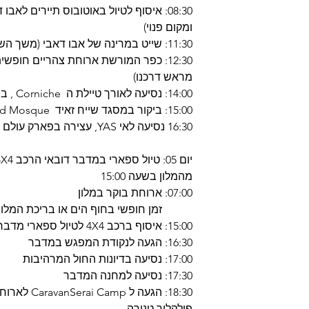
08:30: איסוף לטיול באוטובוס תיירים לא
ומקום פנוי)
11:30: שייט במרינה של אבו דאבי (משך השייט כשכה 01)
12:30: כפר המורשת ארוחת צהריים חופש
מראש דרכנו)
14:00: נסיעה לאורך טיילת ה Corniche , ביקור בארמון Emirates
15:00: ביקור במסגד שייח זאיד Sheikh Zayed Grand Mosque
16:30 נסיעה לאי YAS, עצירה בפארק עולם הפרארי ונסיעה חזרה לדובאי
מהמלון בשעה 15:00
07:00: ארוחת בוקר במלון
זמן חופשי בחוף הים או בריכת המלון
15:00: איסוף ברכב 4X4 לטיול ספארי מדברי
16:30: הגעה לנקודת המפגש במדבר
17:00: נסיעה בדיונות החול המרהיבות
17:30: נסיעה למחנה המדבר
18:30: הגעה 
פולקלור טנורה