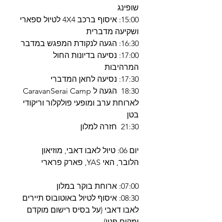
שופינג
15:00: איסוף ברכב 4X4 לטיול ספארי
ושקיעה מדברית
16:30: הגעה לנקודת המפגש במדבר
17:00: נסיעה בדיונות החול
המרהיבות
17:30: נסיעה לחאן המדברי
18:30 הגעה ל CaravanSerai Camp
לארוחת ערב ומופעי פולקלור וריקודי
בטן
21:30 חזרה למלון
יום 06: טיול לאבו דאבי, מוזיאון
הלובר, האי YAS, פארק פרארי
07:00: ארוחת בוקר במלון
08:30: איסוף לטיול באוטובוס תיירים
לאבו דאבי (על בסיס רישום מוקדם
ומקום פנוי)