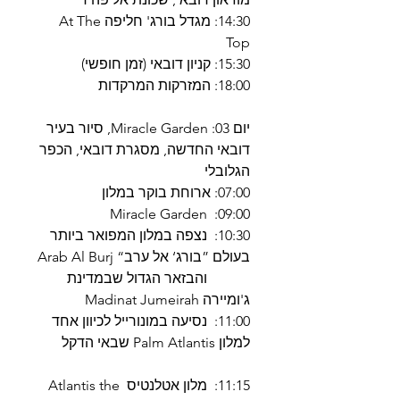
14:30: מגדל בורג' חליפה At The
Top
15:30: קניון דובאי (זמן חופשי)
18:00: המזרקות המרקדות
יום 03: Miracle Garden, סיור בעיר
דובאי החדשה, מסגרת דובאי, הכפר
הגלובלי
07:00: ארוחת בוקר במלון
09:00: Miracle Garden
10:30: נצפה במלון המפואר ביותר
בעולם ”בורג‘ אל ערב“ Arab Al Burj
והבזאר הגדול שבמדינת
ג'ומיירה Madinat Jumeirah
11:00: נסיעה במונורייל לכיוון אחד
למלון Palm Atlantis שבאי הדקל
11:15: מלון אטלנטיס Atlantis the