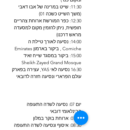
11:30: שייט במרינה של אבו דאבי
(משך השייט כשכה 01)
12:30: כפר המורשת ארוחת צהריים
חופשית, ניתן להזמין מקום למסעדה
מראש דרכנו)
14:00: נסיעה לאורך טיילת ה
Corniche , ביקור בארמון Emirates
15:00: ביקור במסגד שייח זאיד
Sheikh Zayed Grand Mosque
16:30 נסיעה לאי YAS, עצירה בפארק
עולם הפרארי ונסיעה חזרה לדובאי
יום 07: נסיעה לשדה התעופה
הבינלאומי דובאי
07:00: ארוחת בוקר במלון
08:30: איסוף ונסיעה לשדה התעופה