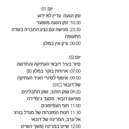
יום 01:
זמן הגעה: עדיין לא ידוע
10:30: זמן הגעה משוער
23:30: פגישה עם נציג החברה בשדה
התעופה
00:00: צ'ק-אין במלון
יום 02:
סיור בעיר דובאי העתיקה והחדשה
07:00: ארוחת בוקר במלון (B)
09:00: איסוף לסיורי העיר העתיקה
של דובאי (SIC)
09:20 שוק הזהב, שוק התבלינים,
מוזיאון דובאי, מִסגָד ג'ומיירה
11:00 חוף העפיפונים
11:30 חנות המזכרות של מגדל בורג'
אל ערב, המרינה של דובאי
12:00 שייט במרינה (משך השייט