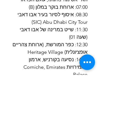
07:00: ארוחת בוקר במלון (B)
08:30: איסוף לסיור בעיר אבו דאבי
SIC) Abu Dhabi City Tour)
11:30: שייט במרינה של אבו דאבי
(שעה 01)
12:30: כפר המורשת, (ארוחת צהריים
אופציונלית) Heritage Village
14:00: נסיעה בקורניש, ארמון
האמירויות Corniche, Emirates
Palace
15:00 המסגד הגדול של שייח זייד
Sheikh Zayed Grand Mosque
16:30 נסיעה לאי יאס ועולם הפרארי
Drive to Yas Island, Ferrari World
חזרה לדובאי
יום 05:
המסגד הגדול, שדה התעופה נסיעה