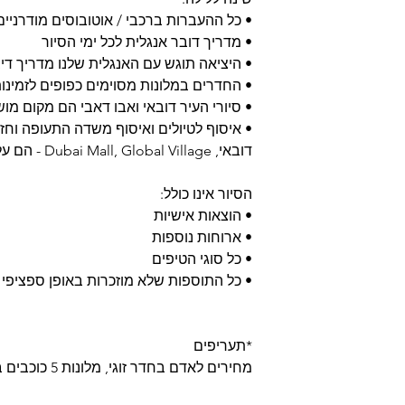
• כל ההעברות ברכבי / אוטובוסים מודרניים
• מדריך דובר אנגלית לכל ימי הסיור
• היציאה תוגש עם האנגלית שלנו מדריך די
• החדרים במלונות מסוימים כפופים לזמינ
• סיורי העיר דובאי ואבו דאבי הם מקום מושב ב
• איסוף לטיולים ואיסוף משדה התעופה וחזר
דובאי, Dubai Mall, Global Village - הם על בסיס טיול פרטי
הסיור אינו כולל:
• הוצאות אישיות
• ארוחות נוספות
• כל סוגי הטיפים
• כל התוספות שלא מוזכרות באופן ספציפי 
*תעריפים
מחירים לאדם בחדר זוגי, מלונות 5 כוכבים בדירוגים השונים