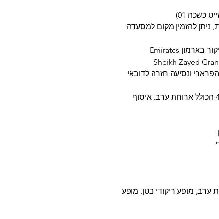
ית, ניתן להזמין מקום למסעדה
יום 05: טיול ספארי במדבר דובאי הרכב 4X4 הכולל ארוחת ערב, איסוף
ל CaravanSerai Camp לארוחת ערב, מופע ריקודי בטן, מופע