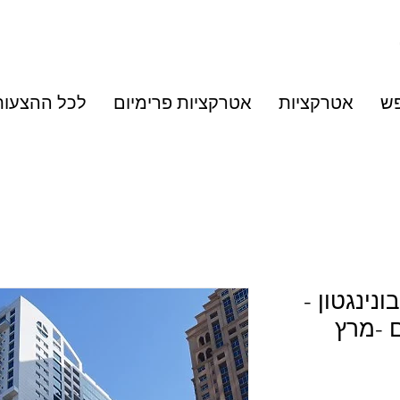
פש
אטרקציות
אטרקציות פרימיום
לכל ההצעות
נינגטון -
ם -מרץ