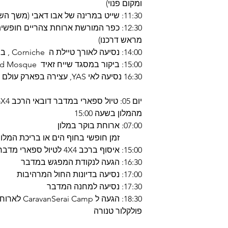
ומקום פנוי)
11:30: שייט במרינה של אבו דאבי (משך השייט כשכה 01)
12:30: כפר המורשת ארוחת צהריים חופש
מראש דרכנו)
14:00: נסיעה לאורך טיילת ה Corniche , ביקור בארמון Emirates
15:00: ביקור במסגד שייח זאיד Sheikh Zayed Grand Mosque
16:30 נסיעה לאי YAS, עצירה בפארק עולם הפרארי ונסיעה חזרה לדובאי
מהמלון בשעה 15:00
07:00: ארוחת בוקר במלון
זמן חופשי בחוף הים או בריכת המלון
15:00: איסוף ברכב 4X4 לטיול ספארי מדברי
16:30: הגעה לנקודת המפגש במדבר
17:00: נסיעה בדיונות החול המרהיבות
17:30: נסיעה למחנה המדבר
18:30: הגעה 
פולקלור טנורה