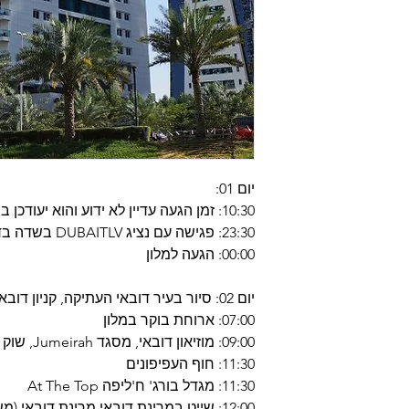
יום 01:
10:30: זמן הגעה עדיין לא ידוע והוא יעודכן בהמשך
23:30: פגישה עם נציג DUBAITLV בשדה בדובאי
00:00: הגעה למלון
יום 02: סיור בעיר דובאי העתיקה, קניון דובאי, הכפר הגלובלי
07:00: ארוחת בוקר במלון
09:00: מוזיאון דובאי, מסגד Jumeirah, שוק התבלינים ושוק הזהב
11:30: חוף העפיפונים
11:30: מגדל בורג' ח'ליפה At The Top
12:00: שייט במרינת דובאי מרינת דובאי (משך השייט כשעה 01)