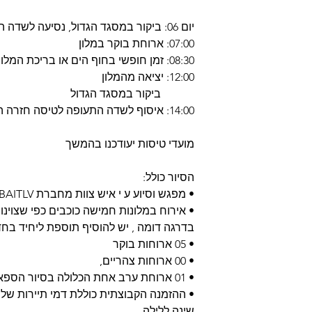
יום 06: ביקור במסגד הגדול, נסיעה לשדה התעופה לטיסה חזרה הביתה
07:00: ארוחת בוקר במלון
08:30: זמן חופשי בחוף הים או בריכת המלון
12:00: יציאה מהמלון
ביקור במסגד הגדול
14:00: איסוף לשדה התעופה לטיסה חזרה הביתה
מועדי טיסות יעודכנו בהמשך
הסיור כולל:
• מפגש וסיוע ע י איש צוות מחברת DUBAITLV
• אירוח במלונות חמישה כוכבים כפי שצוינו
בדרגה דומה , יש להוסיף תוספת ליחיד בחד
• 05 ארוחות בוקר
• 00 ארוחות צהריים,
• 01 ארוחת ערב אחת הכלולה בסיור הספארי המדברי
שינה ללילה.