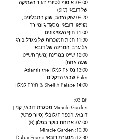
09:00: איסוף לסיורי העיר העתיקה
של דובאי (SIC)
09:20 שוק הזהב, שוק התבלינים,
מוזיאון דובאי, מִסגָד ג'ומיירה
11:00 חוף העפיפונים
11:30 חנות המזכרות של מגדל בורג'
אל ערב, המרינה של דובאי
12:00 שייט במרינה (משך השייט
שעה אחת)
13:00 נסיעה למלון Atlantis the
Palm שבאי הדקלים
14:00 Sheikh Palace & חזרה למלון
יום 03:
Miracle Garden מסגרת דובאי, קניון
דובאי, הכפר הגלובלי (סיור פרטי)
07:00: ארוחת בוקר במלון (B)
10:30: Miracle Garden
12:30: מסגרת דובאי Dubai Frame