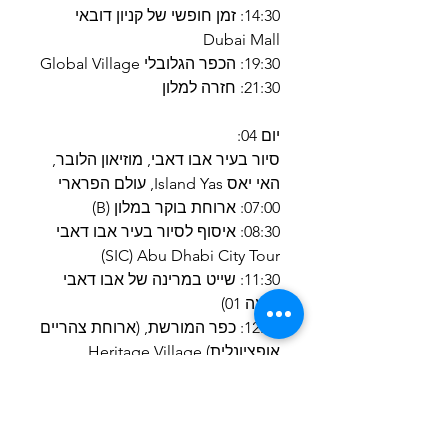
14:30: זמן חופשי של קניון דובאי
Dubai Mall
19:30: הכפר הגלובלי Global Village
21:30: חזרה למלון
יום 04:
סיור בעיר אבו דאבי, מוזיאון הלובר,
האי יאס Island Yas, עולם הפרארי
07:00: ארוחת בוקר במלון (B)
08:30: איסוף לסיור בעיר אבו דאבי
SIC) Abu Dhabi City Tour)
11:30: שייט במרינה של אבו דאבי
(שעה 01)
12:30: כפר המורשת, (ארוחת צהריים
אופציונלית) Heritage Village
14:00: נסיעה בקורניש, ארמון
האמירויות Corniche, Emirates
Palace
15:00 המסגד הגדול של שייח זייד