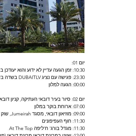
יום 01:
10:30: זמן הגעה עדיין לא ידוע והוא יעודכן בהמשך
23:30: פגישה עם נציג DUBAITLV בשדה בדובאי
00:00: הגעה למלון
יום 02: סיור בעיר דובאי העתיקה, קניון דובאי, הכפר הגלובלי
07:00: ארוחת בוקר במלון
09:00: מוזיאון דובאי, מסגד Jumeirah, שוק התבלינים ושוק הזהב
11:30: חוף העפיפונים
11:30: מגדל בורג' ח'ליפה At The Top
12:00: שייט במרינת דובאי מרינת דובאי (משך השייט כשעה 01)