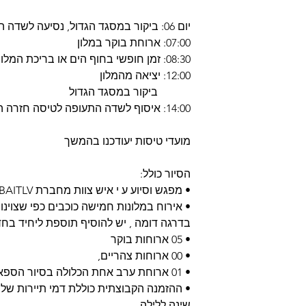
יום 06: ביקור במסגד הגדול, נסיעה לשדה התעופה לטיסה חזרה הביתה
07:00: ארוחת בוקר במלון
08:30: זמן חופשי בחוף הים או בריכת המלון
12:00: יציאה מהמלון
ביקור במסגד הגדול
14:00: איסוף לשדה התעופה לטיסה חזרה הביתה
מועדי טיסות יעודכנו בהמשך
הסיור כולל:
• מפגש וסיוע ע י איש צוות מחברת DUBAITLV
• אירוח במלונות חמישה כוכבים כפי שצוינו
בדרגה דומה , יש להוסיף תוספת ליחיד בחד
• 05 ארוחות בוקר
• 00 ארוחות צהריים,
• 01 ארוחת ערב אחת הכלולה בסיור הספארי המדברי
שינה ללילה.