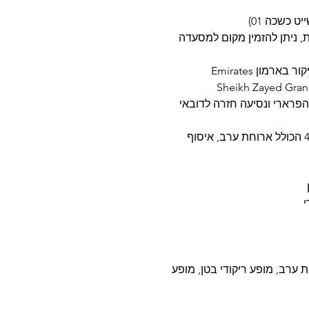
ית, ניתן להזמין מקום למסעדה
יום 05: טיול ספארי במדבר דובאי הרכב 4X4 הכולל ארוחת ערב, איסוף
ל CaravanSerai Camp לארוחת ערב, מופע ריקודי בטן, מופע