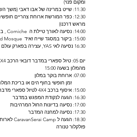
ומקום פנוי)
11:30: שייט במרינה של אבו דאבי (משך השייט כשכה 01)
12:30: כפר המורשת ארוחת צהריים חופש
מראש דרכנו)
14:00: נסיעה לאורך טיילת ה Corniche , ביקור בארמון Emirates
15:00: ביקור במסגד שייח זאיד Sheikh Zayed Grand Mosque
16:30 נסיעה לאי YAS, עצירה בפארק עולם הפרארי ונסיעה חזרה לדובאי
מהמלון בשעה 15:00
07:00: ארוחת בוקר במלון
זמן חופשי בחוף הים או בריכת המלון
15:00: איסוף ברכב 4X4 לטיול ספארי מדברי
16:30: הגעה לנקודת המפגש במדבר
17:00: נסיעה בדיונות החול המרהיבות
17:30: נסיעה למחנה המדבר
18:30: הגעה 
פולקלור טנורה