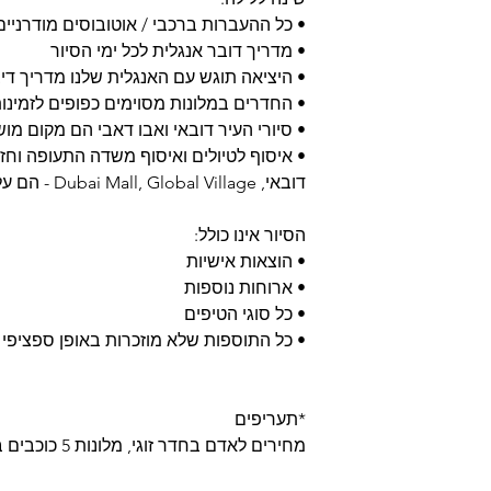
• כל ההעברות ברכבי / אוטובוסים מודרניים
• מדריך דובר אנגלית לכל ימי הסיור
• היציאה תוגש עם האנגלית שלנו מדריך די
• החדרים במלונות מסוימים כפופים לזמינ
• סיורי העיר דובאי ואבו דאבי הם מקום מושב ב
• איסוף לטיולים ואיסוף משדה התעופה וחזר
דובאי, Dubai Mall, Global Village - הם על בסיס טיול פרטי
הסיור אינו כולל:
• הוצאות אישיות
• ארוחות נוספות
• כל סוגי הטיפים
• כל התוספות שלא מוזכרות באופן ספציפי 
*תעריפים
מחירים לאדם בחדר זוגי, מלונות 5 כוכבים בדירוגים השונים