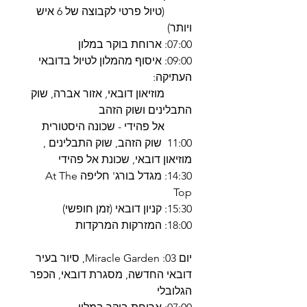
(טיול פרטי לקבוצה של 6 איש
ויותר)
07:00: ארוחת בוקר במלון
09:00: איסוף מהמלון לטיול בדובאי
העתיקה:
מוזיאון דובאי, אזור אברה, שוק
התבלינים ושוק הזהב
אל פהידי - שכונה היסטורית
11:00 שוק הזהב, שוק התבלינים ,
מוזיאון דובאי, שכונת אל פהידי
14:30: מגדל בורג' חליפה At The
Top
15:30: קניון דובאי (זמן חופשי)
18:00: המזרקות המרקדות
יום 03: Miracle Garden, סיור בעיר
דובאי החדשה, מסגרת דובאי, הכפר
הגלובלי