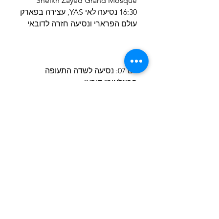
Sheikh Zayed Grand Mosque
16:30 נסיעה לאי YAS, עצירה בפארק
עולם הפרארי ונסיעה חזרה לדובאי
יום 07: נסיעה לשדה התעופה
הבינלאומי דובאי
07:00: ארוחת בוקר במלון
08:30: איסוף ונסיעה לשדה התעופה
בדובאי לטיסה חזרה הביתה
מועדי הטיסות עדיין לא סופיים
טיסה בטוחה הביתה
הסיור כולל:
• מפגש וסיוע ע י איש צוות מחברת
DUBAITLV
• אירוח במלונות חמישה כוכבים כפי
שצוינו בתוכנית או במלון חמישה