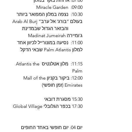
07:00: ארוחת בוקר במלון
09:00: Miracle Garden
10:30: נצפה במלון המפואר ביותר
בעולם ”בורג‘ אל ערב“ Arab Al Burj
והבזאר הגדול שבמדינת
ג'ומיירה Madinat Jumeirah
11:00: נסיעה במונורייל לכיוון אחד
למלון Palm Atlantis שבאי הדקל
11:15: מלון אטלנטיס Atlantis the
Palm
12:00: ביקור בקניון Mall of the
Emirates (זמן חופשי)
15:30 מסגרת דובאי
17:30 בכפר הגלובלי Global Village
יום 04: יום חופשי באחד החופים