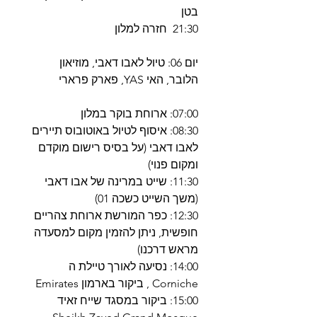
בטן
21:30 חזרה למלון
יום 06: טיול לאבו דאבי, מוזיאון
הלובר, האי YAS, פארק פרארי
07:00: ארוחת בוקר במלון
08:30: איסוף לטיול באוטובוס תיירים
לאבו דאבי (על בסיס רישום מוקדם
ומקום פנוי)
11:30: שייט במרינה של אבו דאבי
(משך השייט כשכה 01)
12:30: כפר המורשת ארוחת צהריים
חופשית, ניתן להזמין מקום למסעדה
מראש דרכנו)
14:00: נסיעה לאורך טיילת ה
Corniche , ביקור בארמון Emirates
15:00: ביקור במסגד שייח זאיד