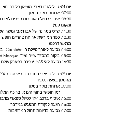
יום 04: טיול לאבו דאבי, מוזיאון הלובר, האי YAS, פארק פרארי
07:00: ארוחת בוקר במלון
08:30: איסוף לטיול באוטובוס תיירים לא
ומקום פנוי)
11:30: שייט במרינה של אבו דאבי (משך השייט כשכה 01)
12:30: כפר המורשת ארוחת צהריים חופש
מראש דרכנו)
14:00: נסיעה לאורך טיילת ה Corniche , ביקור בארמון Emirates
15:00: ביקור במסגד שייח זאיד Sheikh Zayed Grand Mosque
16:30 נסיעה לאי YAS, עצירה בפארק עולם הפרארי ונסיעה חזרה לדובאי
מהמלון בשעה 15:00
07:00: ארוחת בוקר במלון
זמן חופשי בחוף הים או בריכת המלון
15:00: איסוף ברכב 4X4 לטיול ספארי מדברי
16:30: הגעה לנקודת המפגש במדבר
17:00: נסיעה בדיונות החול המרהיבות