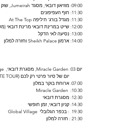
09:00: מוזיאון דובאי, מסגד Jumeirah, שוק התבלינים ושוק הזהב
11:30: חוף העפיפונים
11:30: מגדל בורג' ח'ליפה At The Top
12:00: שייט במרינת דובאי מרינת דובאי (משך השייט כשעה 01)
13:00: נסיעה לאי הדקל
14:00: ארמון Sheikh Palace וחזרה למלון
יום 03: Miracle Garden, מסגרת דובאי, Global Village, קניון דובאי
יום של סיור פרטי רק לכם (PRIVATE TOUR)
07:00: ארוחת בוקר במלון
10:30: Miracle Garden
12:30: מסגרת דובאי
14:30: קניון דובאי, זמן חופשי
19:30 : בכפר הגלובלי Global Village
21:30 : חזרה למלון