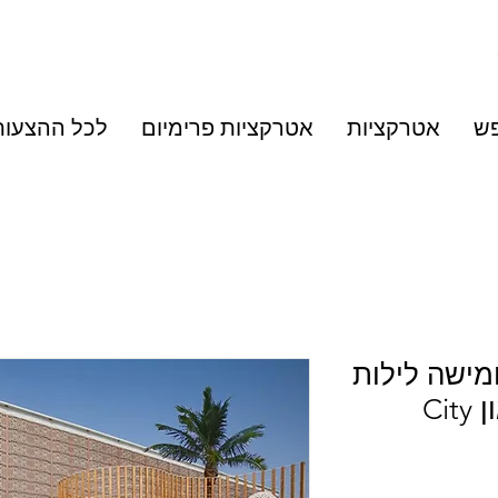
פש
אטרקציות
אטרקציות פרימיום
לכל ההצעות
2021 חמישה לילות Festival
City חבילת פרימיום: קראון