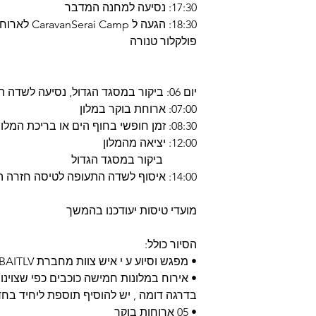
17:30: נסיעה למחנה המדבר
18:30: הגעה 
פולקלור טנורה
יום 06: ביקור במסגד הגדול, נסיעה לשדה התעופה לטיסה חזרה הביתה
07:00: ארוחת בוקר במלון
08:30: זמן חופשי בחוף הים או בריכת המלון
12:00: יציאה מהמלון
ביקור במסגד הגדול
14:00: איסוף לשדה התעופה לטיסה חזרה הביתה
מועדי טיסות יעודכנו בהמשך
הסיור כולל:
• מפגש וסיוע ע י איש צוות מחברת DUBAITLV
• אירוח במלונות חמישה כוכבים כפי שצוינו
בדרגה דומה , יש להוסיף תוספת ליחיד בחד
• 05 ארוחות בוקר