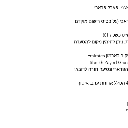
בו דאבי (על בסיס רישום מוקדם
ית, ניתן להזמין מקום למסעדה
יום 05: טיול ספארי במדבר דובאי הרכב 4X4 הכולל ארוחת ערב, איסוף