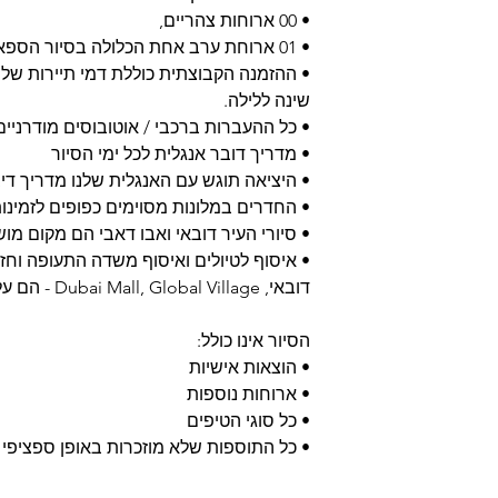
• 00 ארוחות צהריים,
• 01 ארוחת ערב אחת הכלולה בסיור הספארי המדברי
שינה ללילה.
• כל ההעברות ברכבי / אוטובוסים מודרניים
• מדריך דובר אנגלית לכל ימי הסיור
• היציאה תוגש עם האנגלית שלנו מדריך די
• החדרים במלונות מסוימים כפופים לזמינ
• סיורי העיר דובאי ואבו דאבי הם מקום מושב ב
• איסוף לטיולים ואיסוף משדה התעופה וחזר
דובאי, Dubai Mall, Global Village - הם על בסיס טיול פרטי
הסיור אינו כולל:
• הוצאות אישיות
• ארוחות נוספות
• כל סוגי הטיפים
• כל התוספות שלא מוזכרות באופן ספציפי 