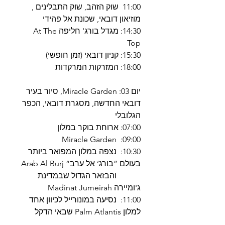
11:00 שוק הזהב, שוק התבלינים ,
מוזיאון דובאי, שכונת אל פהידי
14:30: מגדל בורג' חליפה At The
Top
15:30: קניון דובאי (זמן חופשי)
18:00: המזרקות המרקדות
יום 03: Miracle Garden, סיור בעיר
דובאי החדשה, מסגרת דובאי, הכפר
הגלובלי
07:00: ארוחת בוקר במלון
09:00: Miracle Garden
10:30: נצפה במלון המפואר ביותר
בעולם ”בורג‘ אל ערב“ Arab Al Burj
והבזאר הגדול שבמדינת
ג'ומיירה Madinat Jumeirah
11:00: נסיעה במונורייל לכיוון אחד
למלון Palm Atlantis שבאי הדקל