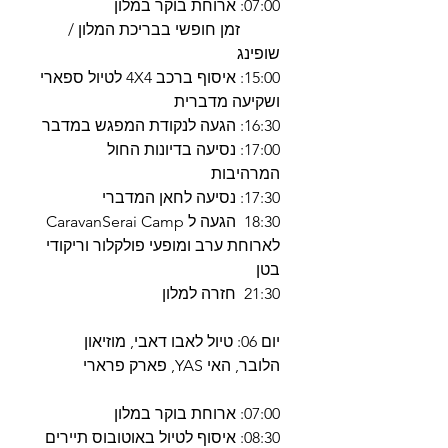
07:00: ארוחת בוקר במלון
זמן חופשי בבריכת המלון /
שופינג
15:00: איסוף ברכב 4X4 לטיול ספארי
ושקיעה מדברית
16:30: הגעה לנקודת המפגש במדבר
17:00: נסיעה בדיונות החול
המרהיבות
17:30: נסיעה לחאן המדברי
18:30 הגעה ל CaravanSerai Camp
לארוחת ערב ומופעי פולקלור וריקודי
בטן
21:30 חזרה למלון
יום 06: טיול לאבו דאבי, מוזיאון
הלובר, האי YAS, פארק פרארי
07:00: ארוחת בוקר במלון
08:30: איסוף לטיול באוטובוס תיירים