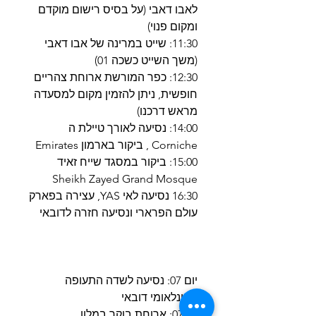
לאבו דאבי (על בסיס רישום מוקדם
ומקום פנוי)
11:30: שייט במרינה של אבו דאבי
(משך השייט כשכה 01)
12:30: כפר המורשת ארוחת צהריים
חופשית, ניתן להזמין מקום למסעדה
מראש דרכנו)
14:00: נסיעה לאורך טיילת ה
Corniche , ביקור בארמון Emirates
15:00: ביקור במסגד שייח זאיד
Sheikh Zayed Grand Mosque
16:30 נסיעה לאי YAS, עצירה בפארק
עולם הפרארי ונסיעה חזרה לדובאי
יום 07: נסיעה לשדה התעופה
הבינלאומי דובאי
07:00: ארוחת בוקר במלון