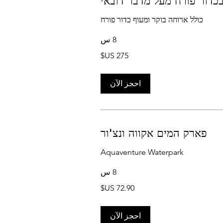
בכדור פורח מעל מדבר דובאי
כולל ארוחה בוקר ומעוף כדור פורח
8 س
احجز الآن
פארק המים אקווה ונצ'ור
Aquaventure Waterpark
8 س
احجز الآن