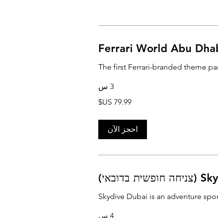
Ferrari World Abu Dha
The first Ferrari-branded theme pa
3 س
احجز الآن
 בדובאי)
Skydive Dubai is an adventure spor
4 س