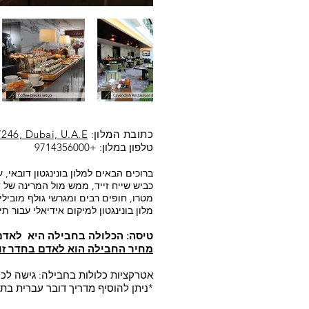
כתובת המלון:
7246, Dubai, U.A.E
טלפון במלון:
+9714356000
ברוכים הבאים למלון בונינגטון דובאי, 
כביש שייח זייד, ממש מול המרינה של ד
מטרו, חופים רבים ומגרשי גולף מובי
מלון בונינגטון למיקום אידיאלי עבור ת
טיסה: הכלולה בחבילה היא לאדם
מחיר החבילה הוא לאדם בחדר זוג
אטרקציות כלולות בחבילה: גישה לכ
*ניתן להוסיף מדריך דובר עברית ב