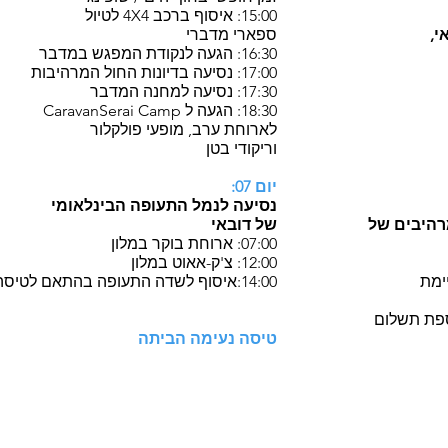
15:00: איסוף ברכב 4X4 לטיול
ספארי מדברי
16:30: הגעה לנקודת המפגש במדבר
17:00: נסיעה בדיונות החול המרהיבות
17:30: נסיעה למחנה המדבר
18:30: הגעה ל CaravanSerai Camp
לארוחת ערב, מופעי פולקלור
וריקודי בטן
יום 07:
נסיעה לנמל התעופה הבינלאומי
רהיבים של
של דובאי
07:00: ארוחת בוקר במלון
12:00: צ'ק-אאוט במלון
14:00:איסוף לשדה התעופה בהתאם לטיסה
ספת תשלום
טיסה נעימה הביתה