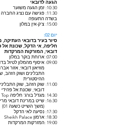
הגעה לדובאי
10:30: זמן הגעה משוער
11:30: פגישה עם נציג החברה
בשדה התעופה
15:00: צ'ק-אין במלון
יום 02:
סיור בעיר בדובאי העתיקה, מ
חליפה, אי הדקל, שכונת אל פ
דובאי, המזרקות המרקדות
07:00: ארוחת בוקר במלון
09:00: איסוף מהמלון לטיול בדובאי העתיקה:
מוזיאון דובאי, אזור אברה,
התבלינים ושוק הזהב, שכונ
ההיסטורית
11:00: שוק הזהב, שוק התבלינים, מוזיאון
דובאי, שכונת אל פהידי
14:30 :מגדל בורג' חליפה At The Top
16:30: שייט במרינת דובאי מרינת דובאי
(משך השייט כשעה 01)
17:30: נסיעה לאי הדקל
18:30: ארמון Sheikh Palace
19:00 :המזרקות המרקדות