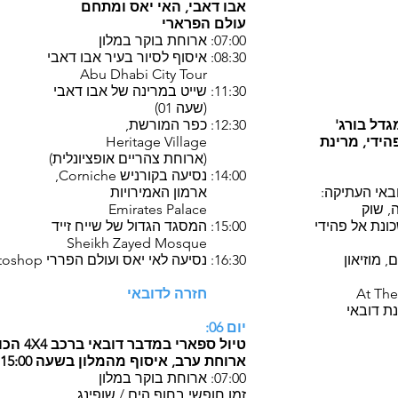
אבו דאבי, האי יאס ומתחם
עולם הפרארי
07:00: ארוחת בוקר במלון
08:30: איסוף לסיור בעיר אבו דאבי
Abu Dhabi City Tour
11:30: שייט במרינה של אבו דאבי
(שעה 01)
גדל בורג'
12:30: כפר המורשת,
הידי, מרינת
Heritage Village
(ארוחת צהריים אופציונלית)
14:00: נסיעה בקורניש Corniche,
ארמון האמירויות
 שוק
Emirates Palace
ת אל פהידי
15:00: המסגד הגדול של שייח זייד
Sheikh Zayed Mosque
16:30: נסיעה לאי יאס ועולם הפררי photoshop
חזרה לדובאי
יום 06:
טיול ספארי במדבר דובאי
ארוחת ערב, איסוף מהמלון בשעה 15:00
07:00: ארוחת בוקר במלון
זמן חופשי בחוף הים / שופינג